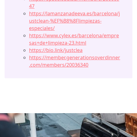
47
https://lamanzanadeeva.es/barcelona/j
ustclean-%EF%B8%8Flimpiezas-
especiales/
https://www.cylex.es/barcelona/empre
sas+de+limpieza-23.html
https://bio.link/justclea
https://member.generationsoverdinner
.com/members/20036340