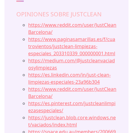
OPINIONES SOBRE JUSTCLEAN
https://www.reddit.com/user/JustClean
Barcelona/
https://www.paginasamarillas.es/f/cua
trovientos/justclean-limpiezas-
especiales_203310339_000000001.html
https://medium.com/@justcleanvaciad
osylimpiezas
https://es.linkedin.com/in/just-clean-
limpiezas-especiales-23a96b304
https://www.reddit.com/user/JustClean
Barcelona/
https://es.pinterest.com/justcleanlimpi
ezasespeciales/
https://justclean.blob.core.windows.ne
t/vaciados/index.html
https://space.edu.au/members/200669