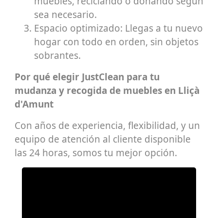
muebles, reciclando o donando según
sea necesario.
Espacio optimizado: Llegas a tu nuevo
hogar con todo en orden, sin objetos
sobrantes.
Por qué elegir JustClean para tu
mudanza y recogida de muebles en Lliçà
d'Amunt
Con años de experiencia, flexibilidad, y un
equipo de atención al cliente disponible
las 24 horas, somos tu mejor opción.