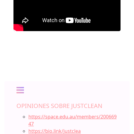
OPINIONES SOBRE JUSTCLEAN
https://space.edu.au/members/200669
47
https://bio.link/justclea