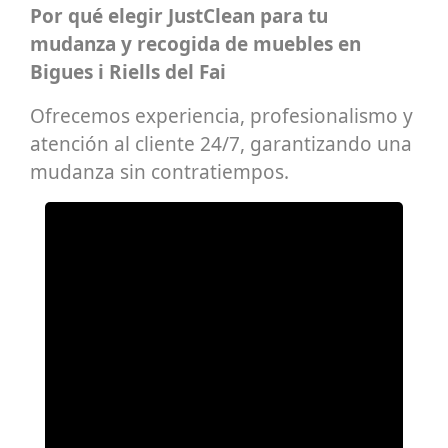
Por qué elegir JustClean para tu
mudanza y recogida de muebles en
Bigues i Riells del Fai
Ofrecemos experiencia, profesionalismo y
atención al cliente 24/7, garantizando una
mudanza sin contratiempos.